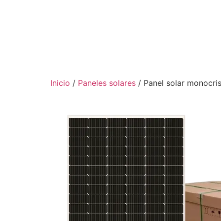
Inicio
/
Paneles solares
/ Panel solar monocri