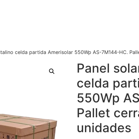
stalino celda partida Amerisolar 550Wp AS-7M144-HC. Pall
Panel sola
celda part
550Wp AS
Pallet cer
unidades