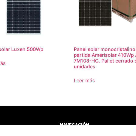
solar Luxen 500Wp
Panel solar monocristalino
partida Amerisolar 410Wp
7M108-HC. Pallet cerrado 
más
unidades
Leer más
NAVEGACIÓN
Home