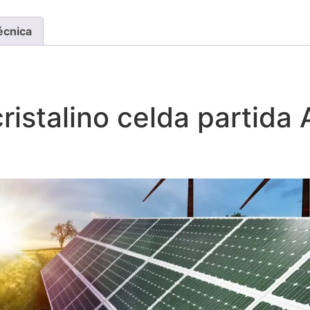
écnica
ristalino celda partid