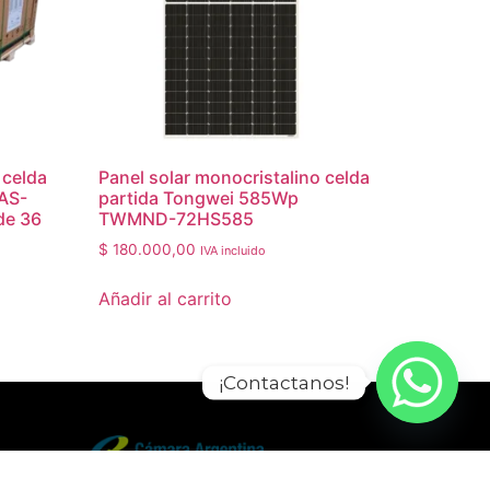
 celda
Panel solar monocristalino celda
 AS-
partida Tongwei 585Wp
de 36
TWMND-72HS585
$
180.000,00
IVA incluido
Añadir al carrito
¡Contactanos!