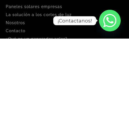
Paneles solares empresas
La solución a los cortes de luz
¡Contactanos!
Nosotros
Contacto
¿Qué es un generador solar?
Condiciones generales, recomendaciones y garantía
Enerton S.A.
Dirección: Parque industrial Canning Etapa II, Perito Moreno
845, B1804CFK Canning, Provincia de Buenos Aires, Argentina.