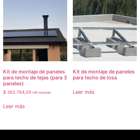
Kit de montaje de paneles
Kit de montaje de paneles
para techo de tejas (para 3
para techo de losa
paneles)
Leer más
$
362.764,05
IVA incluido
Leer más