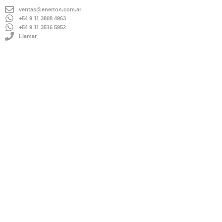
ventas@enerton.com.ar
+54 9 11 3808 4963
+54 9 11 3516 5952
Llamar
ENVÍOS A TODO EL PAÍS
IMPORTADOR DIRECTO