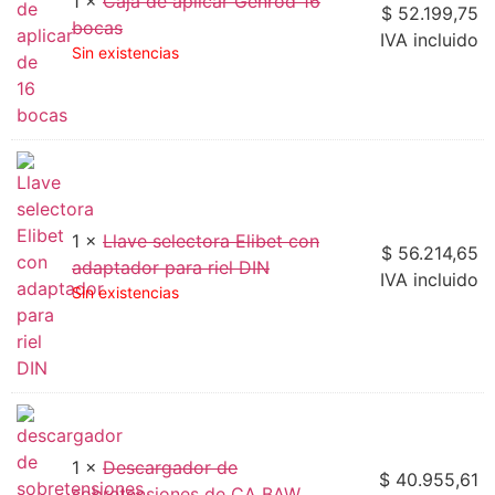
1 ×
Caja de aplicar Genrod 16
$
52.199,75
bocas
IVA incluido
Sin existencias
1 ×
Llave selectora Elibet con
$
56.214,65
adaptador para riel DIN
IVA incluido
Sin existencias
1 ×
Descargador de
$
40.955,61
sobretensiones de CA BAW