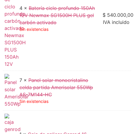
4 ×
Batería ciclo profundo 150Ah
$
540.000,00
12V Newmax SG1500H PLUS gel
IVA incluido
carbón activado
Sin existencias
7 ×
Panel solar monocristalino
celda partida Amerisolar 550Wp
AS-7M144-HC
Sin existencias