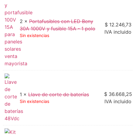
2 ×
Portafusibles con LED Beny
$
12.246,73
30A 1000V y fusible 15A - 1 polo
IVA incluido
Sin existencias
$
36.668,25
1 ×
Llave de corte de baterías
IVA incluido
Sin existencias