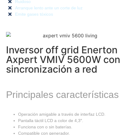
Ruidoso
Arranque lento ante un corte de luz
Emite gases tóxicos
Inversor off grid Enerton
Axpert VMIV 5600W con
sincronización a red
Principales características
Operación amigable a través de interfaz LCD.
Pantalla táctil LCD a color de 4,3″.
Funciona con o sin baterías.
Compatible con generador.