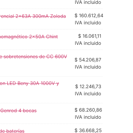
IVA incluido
$
160.612,64
ferencial 2x63A 300mA Zoloda
IVA incluido
$
16.061,11
rmomagnético 2x50A Chint
IVA incluido
e sobretensiones de CC 600V
$
54.206,87
IVA incluido
 con LED Beny 30A 1000V y
$
12.246,73
IVA incluido
$
68.260,86
r Genrod 4 bocas
IVA incluido
$
36.668,25
de baterías