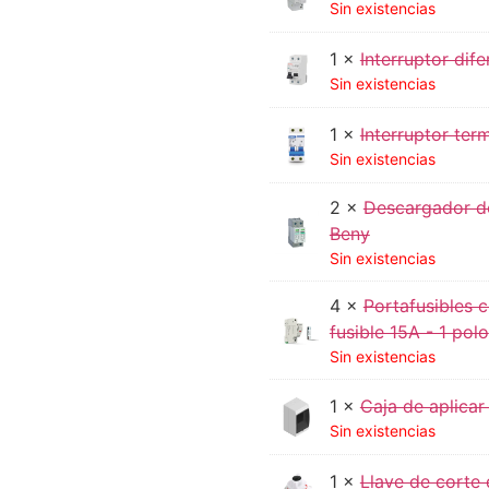
Sin existencias
1 ×
Interruptor di
Sin existencias
1 ×
Interruptor te
Sin existencias
2 ×
Descargador d
Beny
Sin existencias
4 ×
Portafusibles
fusible 15A - 1 polo
Sin existencias
1 ×
Caja de aplica
Sin existencias
1 ×
Llave de corte 