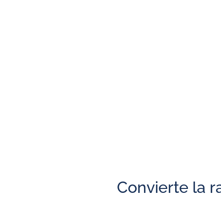
Es la solución más com
d
Produce importantes AHORROS en la factura 
Almacena la energía en BATERÍAS para poder 
Puede cargar las baterías desde la red eléct
Puede INYECTAR A LA RED el total o parte de
Permite MAXIMIZAR la utilización de los PANE
Convierte la r