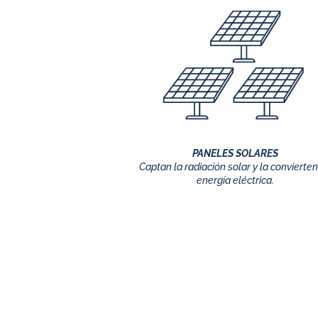
PANELES SOLARES
Captan la radiación solar y la convierte
energía eléctrica.
¿Cómo 
Los
PANELES FOTOVOLTAICOS
(solares) generan e