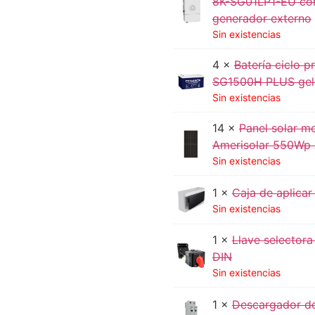
8K-SG01LP1-EU con 
generador externo
Sin existencias
4 ×
Batería ciclo
SG1500H PLUS gel 
Sin existencias
14 ×
Panel solar mo
Amerisolar 550Wp
Sin existencias
1 ×
Caja de aplica
Sin existencias
1 ×
Llave selectora
DIN
Sin existencias
1 ×
Descargador d