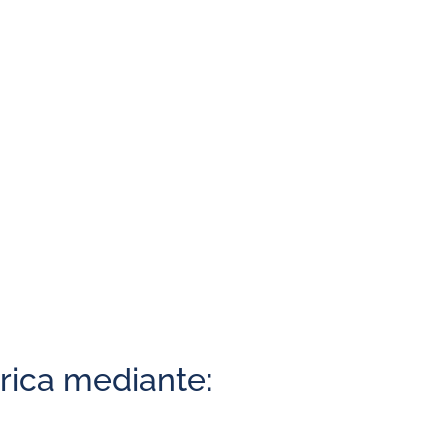
ración de energía solar
l.
trica mediante: