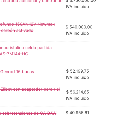
$
3.750.000,00
entrada adicional y control de
IVA incluido
 profundo 150Ah 12V Newmax
$
540.000,00
carbón activado
IVA incluido
nocristalino celda partida
 AS-7M144-HC
$
52.199,75
r Genrod 16 bocas
IVA incluido
 Elibet con adaptador para riel
$
56.214,65
IVA incluido
$
40.955,61
e sobretensiones de CA BAW