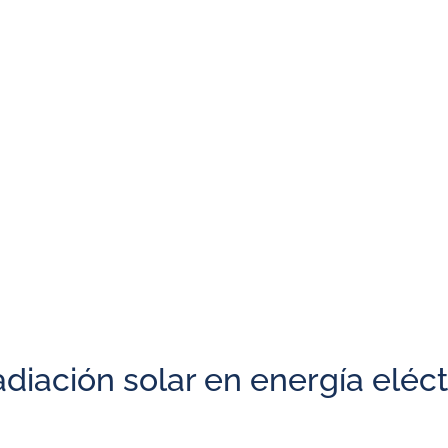
pleta y flexible para la gene
istribuida, hogareña y comercia
eléctrica.
utilizarla durante la noche o ante un CORTE DE LUZ.
rica o desde paneles fotovoltaicos.
 la energía generada (por ejemplo a Edesur o a Edenor).
LES solares de la instalación.
adiación solar en energía eléc