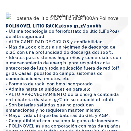
BATERÍAS DE LITIO DE RACK
100Ah 51,2V
POLINOVEL LITIO RACK48100 51,2V 100Ah
• Última tecnología de ferrofostato de litio (LiFePo4)
de alta seguridad.
• ALTA CANTIDAD DE CICLOS y confiabilidad.
• Más de 4000 ciclos a un régimen de descarga de
0,2C con una profundidad de descarga del 100%.
• Ideales para sistemas hogareños y comerciales con
almacenamiento de energía, para respaldo ante
antecortes de luz y toda aplicación fuera de red (off
grid). Casas, puestos de campo, sistemas de
comunicaciones remotos, etc.
• Formato de rack, con bms incorporado.
• Admite hasta 15 unidades en paralelo.
• ALTO APROVECHAMIENTO de la energía contenida
en la batería (hasta el 97% de su capacidad total).
• Son baterías selladas que no producen
emanaciones y no requieren mantenimiento.
• Mayor vida útil que las baterías de GEL y AGM.
• Compatiblidad con una amplia gama de inversores.
• POLINOVEL es una corporación con más de 15 años