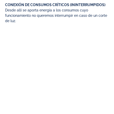
CONEXIÓN DE CONSUMOS CRÍTICOS (ININTERRUMPIDOS)
Desde allí se aporta energía a los consumos cuyo
funcionamiento no queremos interrumpir en caso de un corte
de luz.
Organización inteligente
de los consumos: críticos y
no críticos.
Un sistema de generación solar híbrido permite definir dos
tipos de consumo eléctrico:
CONSUMOS CRÍTICOS
Son aquellos de los cuales queremos bajar el consumo y de
cuyo funcionamiento no queremos prescindir en ningún