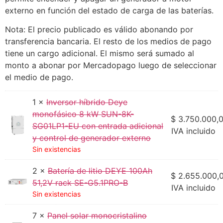
externo en función del estado de carga de las baterías.
Nota: El precio publicado es válido abonando por
transferencia bancaria. El resto de los medios de pago
tiene un cargo adicional. El mismo será sumado al
monto a abonar por Mercadopago luego de seleccionar
el medio de pago.
1 ×
Inversor híbrido Deye
monofásico 8 kW SUN-8K-
$
3.750.000,
SG01LP1-EU con entrada adicional
IVA incluido
y control de generador externo
Sin existencias
2 ×
Batería de litio DEYE 100Ah
$
2.655.000,
51,2V rack SE-G5.1PRO-B
IVA incluido
Sin existencias
7 ×
Panel solar monocristalino