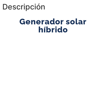
Descripción
Generador solar
híbrido
Es la solución más
completa y flexible para la
generación de energía
solar distribuida, hogareña
y comercial.