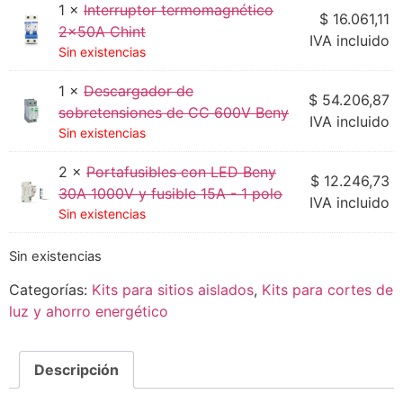
1 ×
Interruptor termomagnético
$
16.061,11
2x50A Chint
IVA incluido
Sin existencias
1 ×
Descargador de
$
54.206,87
sobretensiones de CC 600V Beny
IVA incluido
Sin existencias
2 ×
Portafusibles con LED Beny
$
12.246,73
30A 1000V y fusible 15A - 1 polo
IVA incluido
Sin existencias
Sin existencias
Categorías:
Kits para sitios aislados
,
Kits para cortes de
luz y ahorro energético
Descripción