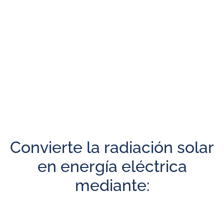
Produce importantes AHORROS en la factura eléctrica.
Almacena la energía en BATERÍAS para poder utilizarla
durante la noche o ante un CORTE DE LUZ.
Puede cargar las baterías desde la red eléctrica o
desde paneles fotovoltaicos.
Puede INYECTAR A LA RED el total o parte de la
energía generada (por ejemplo a Edesur o a Edenor).
Permite MAXIMIZAR la utilización de los PANELES
solares de la instalación.
Convierte la radiación solar
en energía eléctrica
mediante: