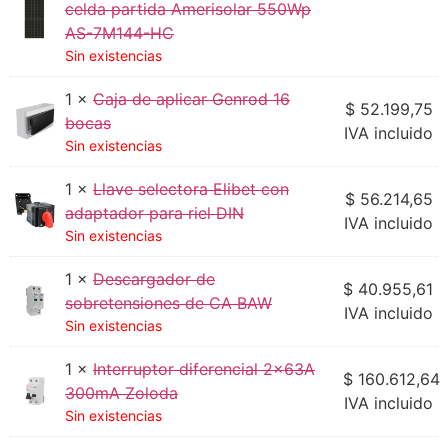
celda partida Amerisolar 550Wp
AS-7M144-HC
Sin existencias
1 ×
Caja de aplicar Genrod 16
$
52.199,75
bocas
IVA incluido
Sin existencias
1 ×
Llave selectora Elibet con
$
56.214,65
adaptador para riel DIN
IVA incluido
Sin existencias
1 ×
Descargador de
$
40.955,61
sobretensiones de CA BAW
IVA incluido
Sin existencias
1 ×
Interruptor diferencial 2x63A
$
160.612,64
300mA Zoloda
IVA incluido
Sin existencias