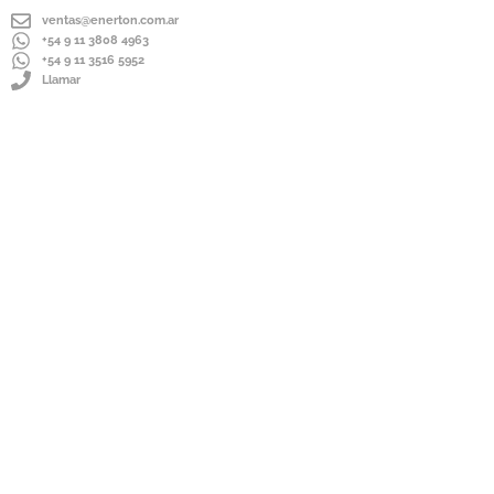
ventas@enerton.com.ar
+54 9 11 3808 4963
+54 9 11 3516 5952
Llamar
ENVÍOS A TODO EL PAÍS
IMPORTADOR DIRECTO