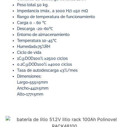
Peso total 50 kg.
Impedancia (máx., a 1000 Hz) ≤50 mΩ
Rango de temperatura de funcionamiento
Carga 0 ~ 60 ℃
Descarga -20~60℃
Entorno de almacenamiento
Temperatura 10~45℃
Humedad≤75%RH
Ciclo de vida
1C@DOD100% ≥2500 ciclos
0.2C@DOD100% ≥4000 ciclos
Tasa de autodescarga ≤3%/mes
Dimensiones:
Largo=555±5mm
Ancho=442±5mm
Alto=177±5mm