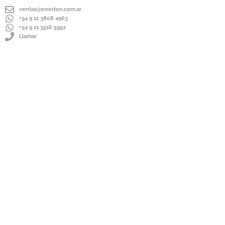
ventas@enerton.com.ar
+54 9 11 3808 4963
+54 9 11 3516 5952
Llamar
ENVÍOS A TODO EL PAÍS
IMPORTADOR DIRECTO