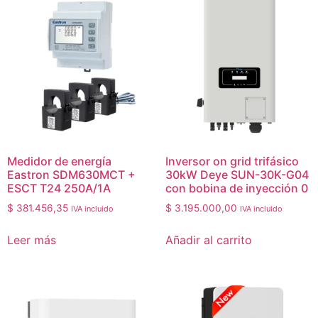
Medidor de energía
Inversor on grid trifásico
Eastron SDM630MCT +
30kW Deye SUN-30K-G04
ESCT T24 250A/1A
con bobina de inyección 0
$
381.456,35
$
3.195.000,00
IVA incluido
IVA incluido
Leer más
Añadir al carrito