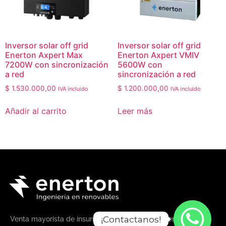
Inversor solar off grid
Inversor solar off grid
Enerton Axpert Max
Enerton Axpert VMIV
7200W con sincronización
5600W con
a red
sincronización a red
$
1.530.000,00
$
1.200.000,00
IVA incluido
IVA incluido
Añadir al carrito
Leer más
¡Contactanos!
Venta mayorista de insumos y servicios para la energía solar.