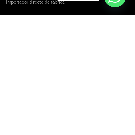
Importador directo de fábrica.
+54 9 11 3808 4963
+54 9 11 3516 5952
+54 9 11 3808 4963
+54 9 11 3516 5952
ventas@enerton.com.ar
Horario de atención: lunes a viernes de 8 a 17 hs.
TIENDA
Deye
Sunwoda
Baterías
Inversores solares
Paneles solares