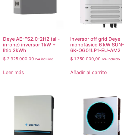
Deye AE-FS2.0-2H2 (all-
Inversor off grid Deye
in-one) inversor 1kW +
monofásico 6 kW SUN-
litio 2kWh
6K-OG01LP1-EU-AM2
$
2.325.000,00
$
1.350.000,00
IVA incluido
IVA incluido
Leer más
Añadir al carrito