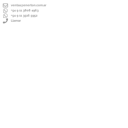
ventas@enerton.com.ar
+54 9 11 3808 4963
+54 9 11 3516 5952
Llamar
ENVÍOS A TODO EL PAÍS
IMPORTADOR DIRECTO