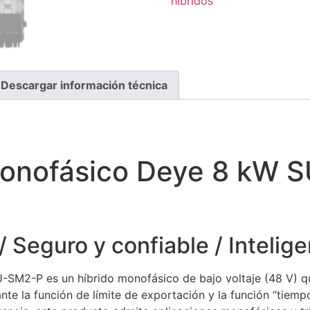
híbridos
Descargar información técnica
 monofásico Deye 8 kW
Seguro y confiable / Inteligen
-SM2-P es un híbrido monofásico de bajo voltaje (48 V) 
e la función de límite de exportación y la función “tiempo