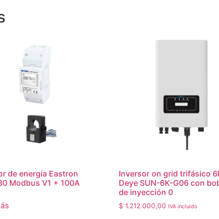
s
r de energía Eastron
Inversor on grid trifásico 
0 Modbus V1 + 100A
Deye SUN-6K-G06 con bo
de inyección 0
más
$
1.212.000,00
IVA incluido