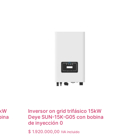
6kW
Inversor on grid trifásico 15kW
bina
Deye SUN-15K-G05 con bobina
de inyección 0
$
1.920.000,00
IVA incluido