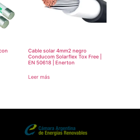
 con
Cable solar 4mm2 negro
Conducom Solarflex Tox Free |
EN 50618 | Enerton
Leer más