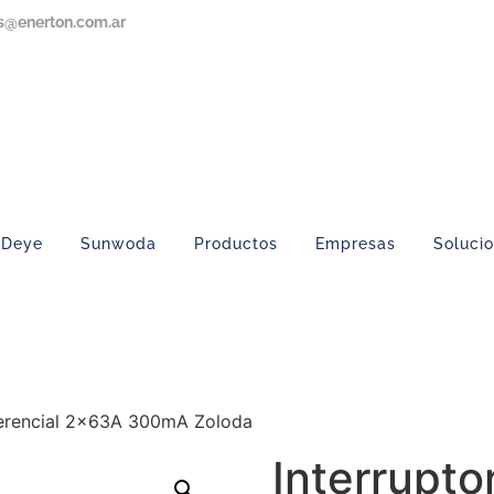
s@enerton.com.ar
Deye
Sunwoda
Productos
Empresas
Soluci
iferencial 2x63A 300mA Zoloda
Interruptor