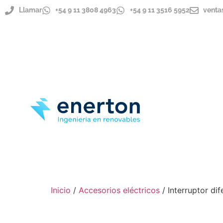
Llamar
+54 9 11 3808 4963
+54 9 11 3516 5952
venta
ENVÍOS A TODO EL PAÍS
IMPORTADOR DIRECTO
Inicio
/
Accesorios eléctricos
/ Interruptor d