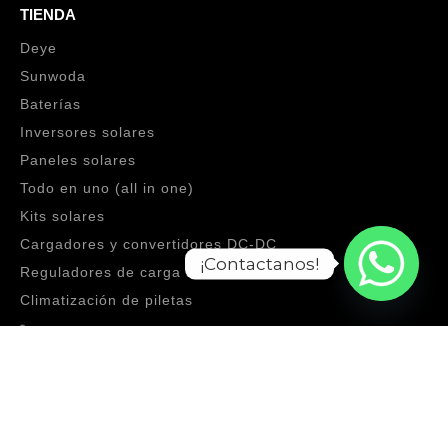
TIENDA
Deye
Sunwoda
Baterías
Inversores solares
Paneles solares
Todo en uno (all in one)
Kits solares
Cargadores y convertidores DC‑DC
¡Contactanos!
Reguladores de carga solar
Climatización de piletas
NAVEGACIÓN