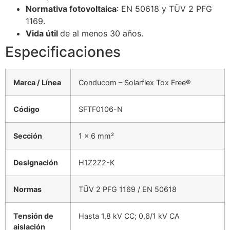
Normativa fotovoltaica
: EN 50618 y TÜV 2 PFG
1169.
Vida útil
de al menos 30 años.
Especificaciones
Marca / Línea
Conducom – Solarflex Tox Free®
Código
SFTF0106-N
Sección
1 × 6 mm²
Designación
H1Z2Z2-K
Normas
TÜV 2 PFG 1169 / EN 50618
Tensión de
Hasta 1,8 kV CC; 0,6/1 kV CA
aislación