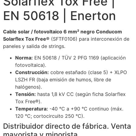
Solarflex Tox Free |
EN 50618 | Enerton
Cable solar / fotovoltaico 6 mm² negro Conducom
Solarflex Tox Free®
(SFTF0106) para interconexión de
paneles y salida de strings.
Norma:
EN 50618 / TÜV 2 PFG 1169 (aplicación
fotovoltaica).
Construcción:
cobre estañado (clase 5) + XLPO
LSZH FR (baja emisión de humos, libre de
halógenos).
Tensión:
hasta 1,8 kV CC (según ficha Solarflex
Tox Free®).
Temperatura:
-40 °C a +90 °C continuo (máx.
120 °C; cortocircuito 250 °C).
Distribuidor directo de fábrica. Venta
mayorista y minorista.