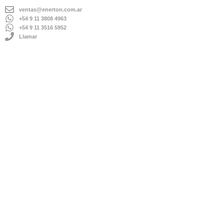
ventas@enerton.com.ar
+54 9 11 3808 4963
+54 9 11 3516 5952
Llamar
ENVÍOS A TODO EL PAÍS
IMPORTADOR DIRECTO