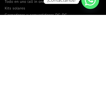
¡Contactanos!
Todo en uno (all in one)
Kits solares
Cargadores y convertidores DC‑DC
Reguladores de carga solar
Climatización de piletas
NAVEGACIÓN
Home
Tienda
Paneles solares empresas
La solución a los cortes de luz
Nosotros
Contacto