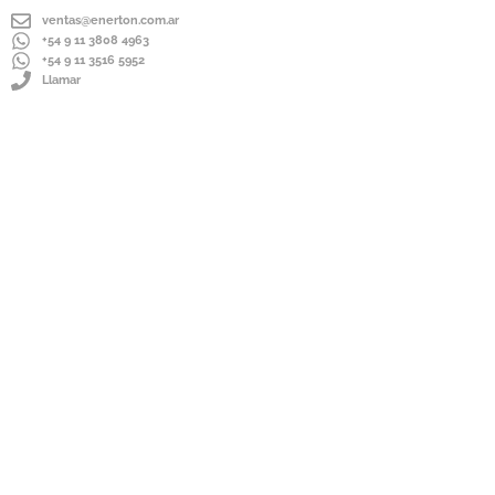
ventas@enerton.com.ar
+54 9 11 3808 4963
+54 9 11 3516 5952
Llamar
ENVÍOS A TODO EL PAÍS
IMPORTADOR DIRECTO