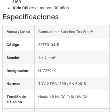
1169.
Vida útil
de al menos 30 años.
Especificaciones
Marca / Línea
Conducom – Solarflex Tox Free®
Código
SFTF0104-R
Sección
1 × 4 mm²
Designación
H1Z2Z2-K
Normas
TÜV 2 PFG 1169 / EN 50618
Tensión de
Hasta 1,8 kV CC; 0,6/1 kV CA
aislación