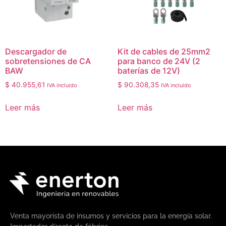
Descargador de
Kit de cables de 25mm2
sobretensiones de CA
para banco de 24V (2
BAW
baterías de 12V)
$
40.955,61
$
90.308,35
IVA incluido
IVA incluido
Leer más
Leer más
Venta mayorista de insumos y servicios para la energía solar.