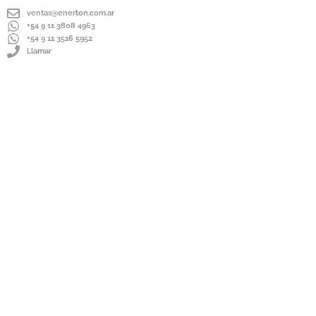
ventas@enerton.com.ar
+54 9 11 3808 4963
+54 9 11 3516 5952
Llamar
ENVÍOS A TODO EL PAÍS
IMPORTADOR DIRECTO