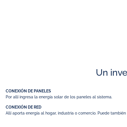
Los
PANELES FOTOVOLTAICOS
(solares) generan energía eléctri
El
INVERSOR SOLAR ON GRID
, corazón y cerebro del sistema, adm
– Extraer la energía de los paneles.
– Convertir esa energía en 220Vac / 380Vac y enviarla a los co
Un inve
CONEXIÓN DE PANELES
Por allí ingresa la energía solar de los paneles al sistema.
CONEXIÓN DE RED
Allí aporta energía al hogar, industria o comercio. Puede también 