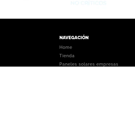
NAVEGACIÓN
Home
Tienda
Paneles solares empresas
 solares
La solución a los cortes de luz
olares
Nosotros
o (all in one)
Contacto
es
¿Qué es un generador solar?
s y convertidores
Condiciones generales,
recomendaciones y garantía
es de carga solar
ión de piletas