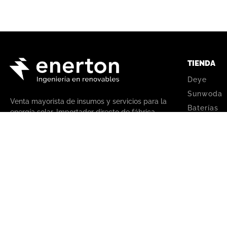
TIENDA
Deye
Sunwoda
Venta mayorista de insumos y servicios para la
Baterías
energía solar. Importador directo de fábrica.
Inversores
Paneles s
+54 9 11 3808 4963
Todo en un
+54 9 11 3516 5952
+54 9 11 3808 4963
Kits solar
+54 9 11 3516 5952
Cargadore
ventas@enerton.com.ar
DC‑DC
Horario de atención: lunes a viernes de 8 a
Regulador
17 hs.
Climatizac