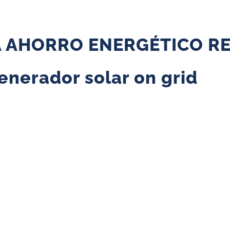
 AHORRO ENERGÉTICO RE
enerador solar on grid
reducir la factura eléctrica en
industrias
nerada (por ejemplo a Edesur o a Edenor).