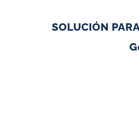
SOLUCIÓN PARA
G
Es la solución ideal para 
Produce importantes AHORROS en la factura eléctrica.
Puede INYECTAR A LA RED el total o parte de la energía ge