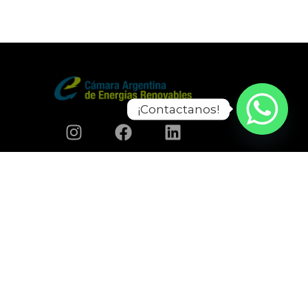
¡Contactanos!
Enerton S.A.
Dirección: Parque industrial Canning Etapa II,
Perito Moreno 845, B1804CFK Canning,
Provincia de Buenos Aires, Argentina.