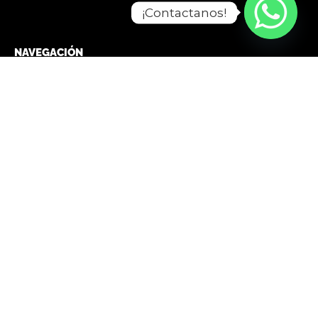
¡Contactanos!
NAVEGACIÓN
Home
Tienda
Paneles solares empresas
La solución a los cortes de luz
Nosotros
Contacto
¿Qué es un generador solar?
Condiciones generales, recomendaciones y garantía