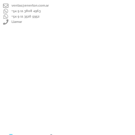
ventas@enerton.com.ar
+54 9 11 3808 4963
+54 9 11 3516 5952
Llamar
ENVÍOS A TODO EL PAÍS
IMPORTADOR DIRECTO