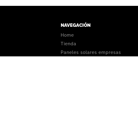
NAVEGACIÓN
Home
Tienda
Paneles solares empresas
 solares
La solución a los cortes de luz
olares
Nosotros
o (all in one)
Contacto
es
¿Qué es un generador solar?
s y convertidores
Condiciones generales,
recomendaciones y garantía
es de carga solar
ión de piletas