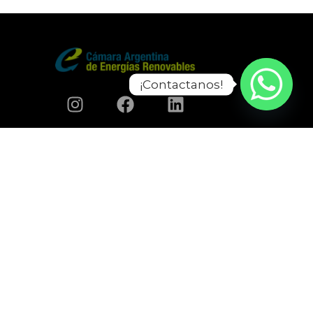
¡Contactanos!
Enerton S.A.
Dirección: Parque industrial Canning Etapa II,
Perito Moreno 845, B1804CFK Canning,
Provincia de Buenos Aires, Argentina.