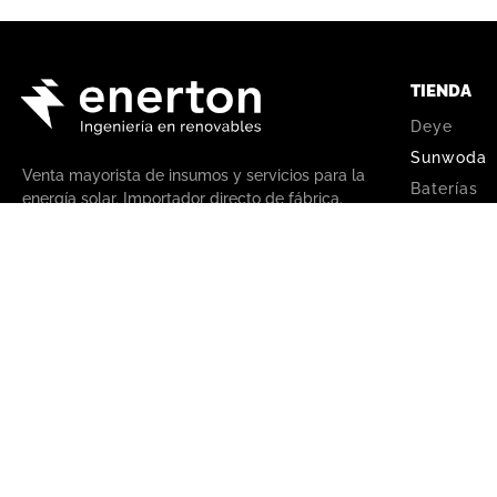
TIENDA
Deye
Sunwoda
Venta mayorista de insumos y servicios para la
Baterías
energía solar. Importador directo de fábrica.
Inversores
Paneles s
+54 9 11 3808 4963
Todo en un
+54 9 11 3516 5952
+54 9 11 3808 4963
Kits solar
+54 9 11 3516 5952
Cargadore
ventas@enerton.com.ar
DC‑DC
Horario de atención: lunes a viernes de 8 a
Regulador
17 hs.
Climatizac