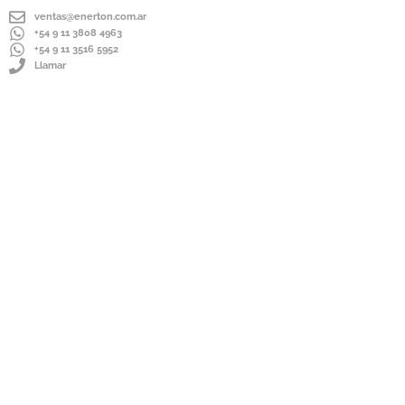
ventas@enerton.com.ar
+54 9 11 3808 4963
+54 9 11 3516 5952
Llamar
ENVÍOS A TODO EL PAÍS
IMPORTADOR DIRECTO