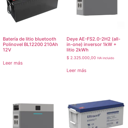
Batería de litio bluetooth
Deye AE-FS2.0-2H2 (all-
Polinovel BL12200 210Ah
in-one) inversor 1kW +
12V
litio 2kWh
$
2.325.000,00
IVA incluido
Leer más
Leer más