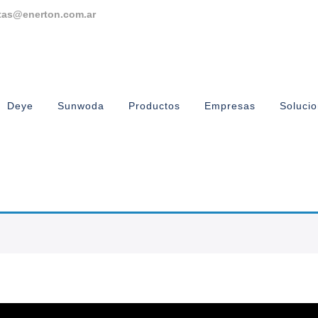
tas@enerton.com.ar
Deye
Sunwoda
Productos
Empresas
Soluci