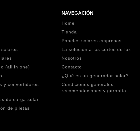
NAVEGACIÓN
Home
Tienda
Paneles solares empresas
 solares
La solución a los cortes de luz
lares
Nosotros
o (all in one)
Contacto
s
¿Qué es un generador solar?
 y convertidores
Condiciones generales,
recomendaciones y garantía
s de carga solar
ión de piletas