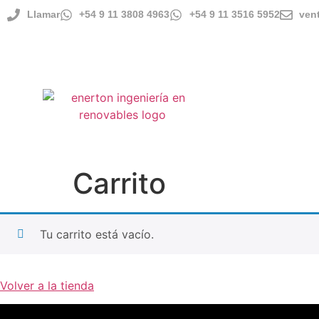
Llamar
+54 9 11 3808 4963
+54 9 11 3516 5952
ven
ENVÍOS A TODO EL PAÍS
IMPORTADOR DIRECTO
Carrito
Tu carrito está vacío.
Volver a la tienda